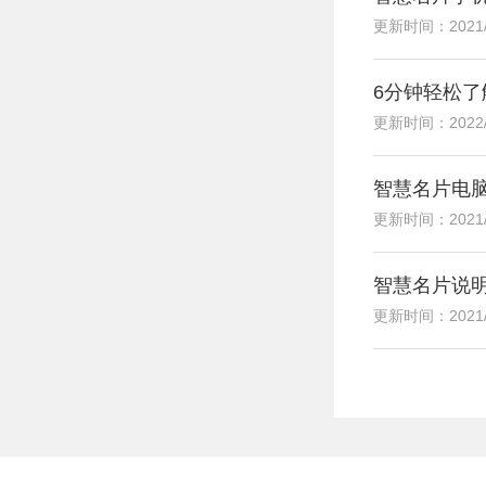
更新时间：2021/1/
6分钟轻松
更新时间：2022/7/
智慧名片电
更新时间：2021/1/
智慧名片说
更新时间：2021/1/